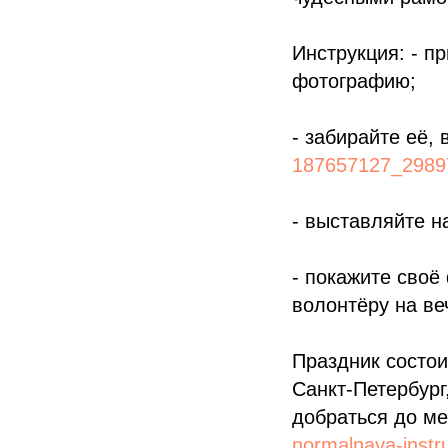
Инструкция: - п
фотографию;
- забирайте её,
187657127_2989
- выставляйте н
- покажите своё
волонтёру на ве
Праздник состои
Санкт-Петербург
добраться до ме
normalnaya-instr