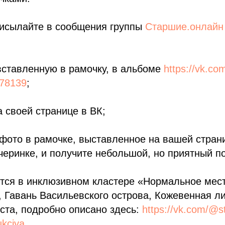
рисылайте в сообщения группы
Старшие.онлайн
 вставленную в рамочку, в альбоме
https://vk.co
78139
;
а своей странице в ВК;
 фото в рамочке, выставленное на вашей стран
черинке, и получите небольшой, но приятный п
тся в инклюзивном кластере «Нормальное мест
, Гавань Васильевского острова, Кожевенная ли
ста, подробно описано здесь:
https://vk.com/@st
ukciya