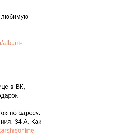
любимую
m/album-
ице в ВК,
одарок
о» по адресу:
ния, 34 А. Как
arshieonline-