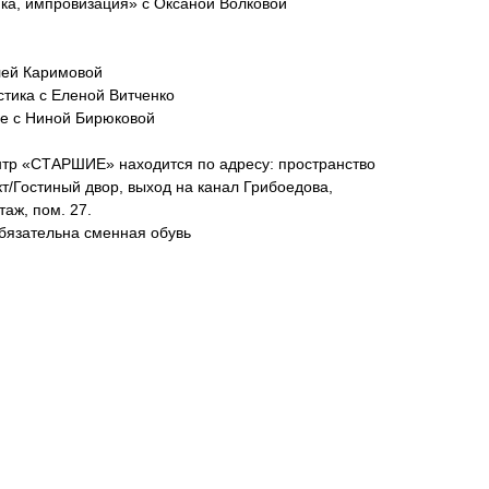
тика, импровизация» с Оксаной Волковой
илей Каримовой
стика с Еленой Витченко
ие с Ниной Бирюковой
ентр «СТАРШИЕ» находится по адресу: пространство
т/Гостиный двор, выход на канал Грибоедова,
аж, пом. 27.
обязательна сменная обувь